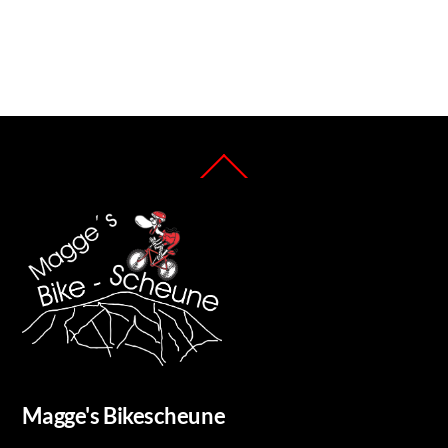
WordPress.org
Back
To
Top
Magge's Bikescheune