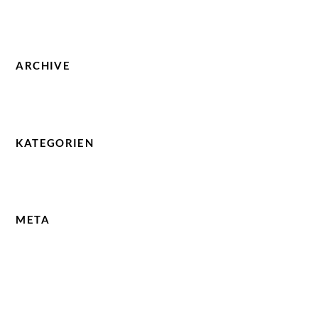
Hello world!
ARCHIVE
Januar 2023
KATEGORIEN
Uncategorized
META
Anmelden
Feed der Einträge
Kommentare-Feed