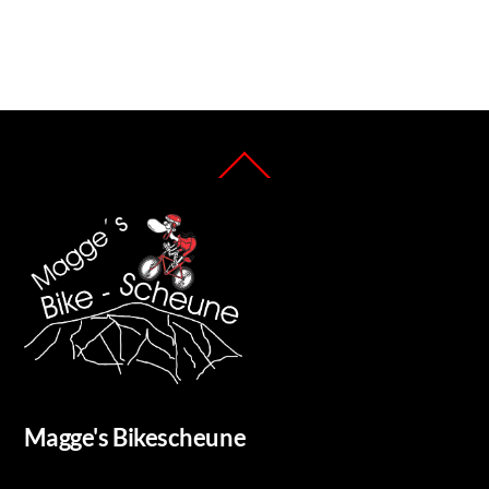
Back
To
Top
Magge's Bikescheune